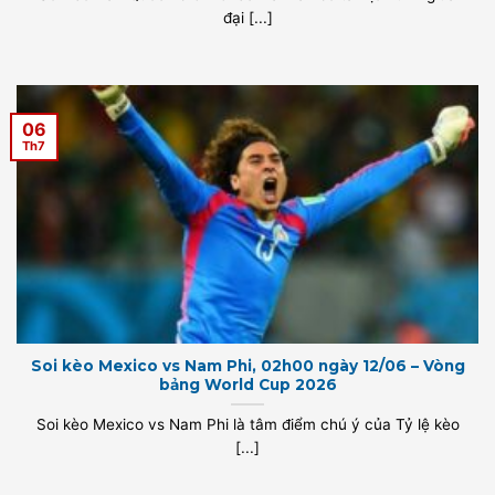
đại [...]
06
Th7
Soi kèo Mexico vs Nam Phi, 02h00 ngày 12/06 – Vòng
bảng World Cup 2026
Soi kèo Mexico vs Nam Phi là tâm điểm chú ý của Tỷ lệ kèo
[...]