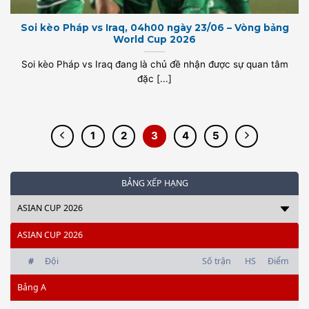
Soi kèo Pháp vs Iraq, 04h00 ngày 23/06 – Vòng bảng
World Cup 2026
Soi kèo Pháp vs Iraq đang là chủ đề nhận được sự quan tâm
đặc [...]
1
2
3
4
5
BẢNG XẾP HẠNG
ASIAN CUP 2026
ASIAN CUP 2026
#
Đội
Số trận
HS
Điểm
Bảng
A