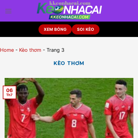
Bỏ
qua
×
nội
dung
XEM BÓNG
SOI KÈO
Home
-
Kèo thơm
-
Trang 3
KÈO THƠM
06
Th7