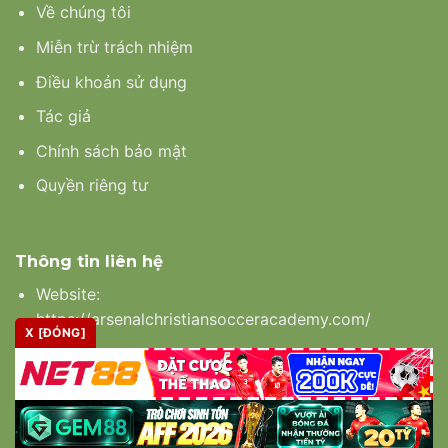
Về chúng tôi
Miễn trừ trách nhiệm
Điều khoản sử dụng
Tác giả
Chính sách bảo mật
Quyền riêng tư
Thông tin liên hệ
Website:
https://arsenalchristiansocceracademy.com/
X [ĐÓNG]
Phone: 0982741093
Địa chỉ: 123/1A Đ. Cô Bắc, Phường 1, Phú Nhuận,
Thành phố Hồ Chí Minh, Việt Nam