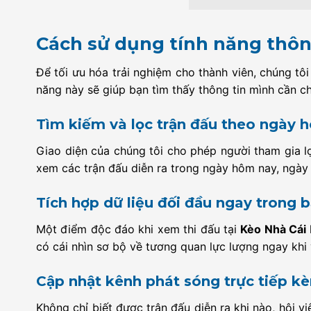
Cách sử dụng tính năng thôn
Để tối ưu hóa trải nghiệm cho thành viên, chúng tô
năng này sẽ giúp bạn tìm thấy thông tin mình cần chỉ
Tìm kiếm và lọc trận đấu theo ngày h
Giao diện của chúng tôi cho phép người tham gia 
xem các trận đấu diễn ra trong ngày hôm nay, ngày 
Tích hợp dữ liệu đối đầu ngay trong b
Một điểm độc đáo khi xem thi đấu tại
Kèo Nhà Cái
có cái nhìn sơ bộ về tương quan lực lượng ngay khi 
Cập nhật kênh phát sóng trực tiếp kè
Không chỉ biết được trận đấu diễn ra khi nào, hội 