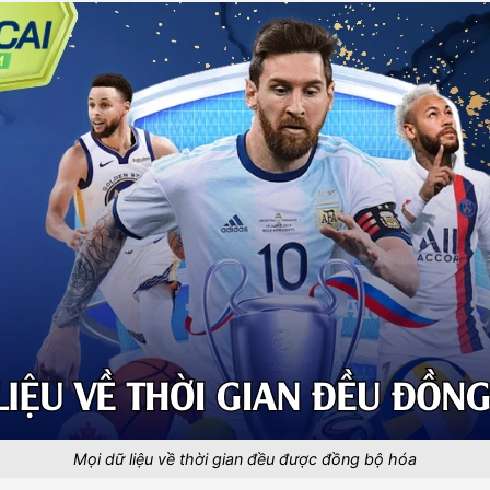
Mọi dữ liệu về thời gian đều được đồng bộ hóa