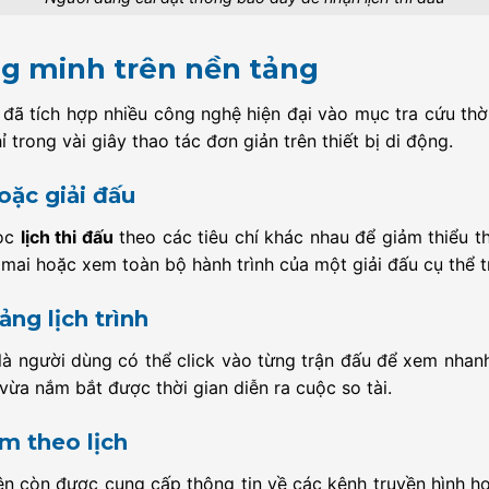
g minh trên nền tảng
i đã tích hợp nhiều công nghệ hiện đại vào mục tra cứu thờ
 trong vài giây thao tác đơn giản trên thiết bị di động.
oặc giải đấu
lọc
lịch thi đấu
theo các tiêu chí khác nhau để giảm thiểu th
mai hoặc xem toàn bộ hành trình của một giải đấu cụ thể t
ảng lịch trình
là người dùng có thể click vào từng trận đấu để xem nhanh 
vừa nắm bắt được thời gian diễn ra cuộc so tài.
m theo lịch
viên còn được cung cấp thông tin về các kênh truyền hình h