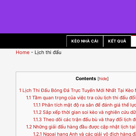
Bỏ
qua
nội
dung
KÈO NHÀ CÁI
KẾT QUẢ
Home
-
Lịch thi đấu
Contents
[
hide
]
1
Lịch Thi Đấu Bóng Đá Trực Tuyến Mới Nhất Tại Kèo 
1.1
Tầm quan trọng của việc tra cứu lịch thi đấu đối
1.1.1
Phân tích mật độ ra sân để đánh giá thể lự
1.1.2
Sắp xếp thời gian soi kèo và nghiên cứu dữ 
1.1.3
Theo dõi các trận đấu bù và thay đổi lịch đ
1.2
Những giải đấu hàng đầu được cập nhật lịch tại
1.2.1
Ngoại hạng Anh và các giải vô địch hàng 