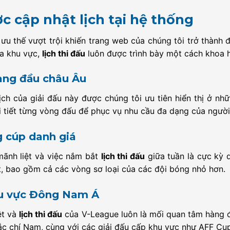
 cập nhật lịch tại hệ thống
u thế vượt trội khiến trang web của chúng tôi trở thành đị
ia khu vực,
lịch thi đấu
luôn được trình bày một cách khoa h
hàng đầu châu Âu
ch của giải đấu này được chúng tôi ưu tiên hiển thị ở nhữn
i tiết từng vòng đấu để phục vụ nhu cầu đa dạng của người
 cúp danh giá
mãnh liệt và việc nắm bắt
lịch thi đấu
giữa tuần là cực kỳ 
t, bao gồm cả các vòng sơ loại của các đội bóng nhỏ hơn.
khu vực Đông Nam Á
ệt và
lịch thi đấu
của V-League luôn là mối quan tâm hàng 
 Bắc chí Nam, cùng với các giải đấu cấp khu vực như AFF C