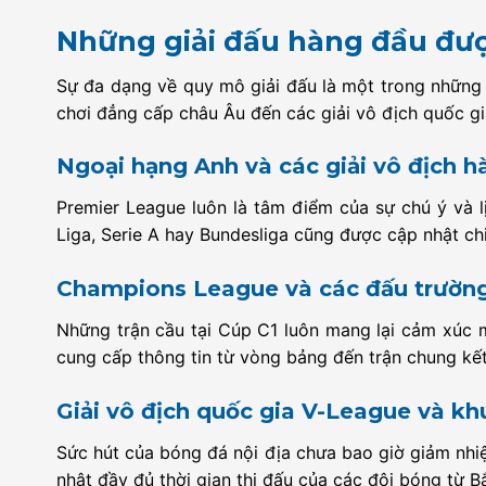
Những giải đấu hàng đầu được
Sự đa dạng về quy mô giải đấu là một trong những ư
chơi đẳng cấp châu Âu đến các giải vô địch quốc g
Ngoại hạng Anh và các giải vô địch 
Premier League luôn là tâm điểm của sự chú ý và lị
Liga, Serie A hay Bundesliga cũng được cập nhật ch
Champions League và các đấu trường
Những trận cầu tại Cúp C1 luôn mang lại cảm xúc 
cung cấp thông tin từ vòng bảng đến trận chung kế
Giải vô địch quốc gia V-League và 
Sức hút của bóng đá nội địa chưa bao giờ giảm nhi
nhật đầy đủ thời gian thi đấu của các đội bóng từ