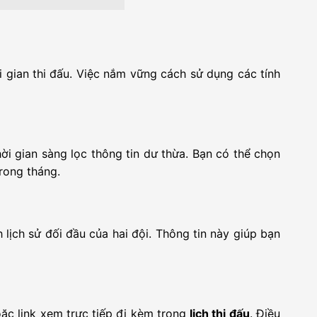
i gian thi đấu. Việc nắm vững cách sử dụng các tính
ời gian sàng lọc thông tin dư thừa. Bạn có thể chọn
rong tháng.
lịch sử đối đầu của hai đội. Thông tin này giúp bạn
oặc link xem trực tiếp đi kèm trong
lịch thi đấu
. Điều