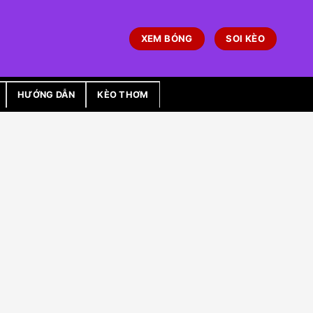
XEM BÓNG
SOI KÈO
HƯỚNG DẪN
KÈO THƠM