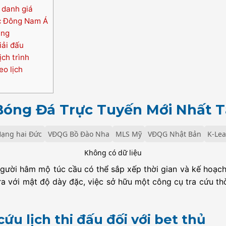
 danh giá
ực Đông Nam Á
ảng
iải đấu
ịch trình
o lịch
Bóng Đá Trực Tuyến Mới Nhất T
ạng hai Đức
VĐQG Bồ Đào Nha
MLS Mỹ
VĐQG Nhật Bản
K-Le
Không có dữ liệu
gười hâm mộ túc cầu có thể sắp xếp thời gian và kế hoạc
n ra với mật độ dày đặc, việc sở hữu một công cụ tra cứu th
ứu lịch thi đấu đối với bet thủ