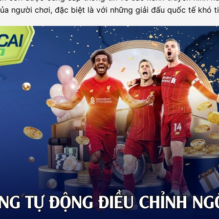
ủa người chơi, đặc biệt là với những giải đấu quốc tế khó 