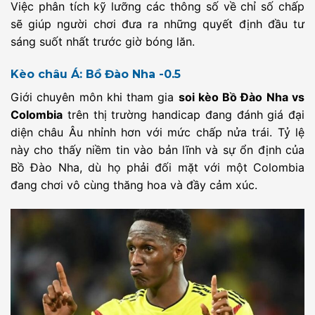
Việc phân tích kỹ lưỡng các thông số về chỉ số chấp
sẽ giúp người chơi đưa ra những quyết định đầu tư
sáng suốt nhất trước giờ bóng lăn.
Kèo châu Á: Bồ Đào Nha -0.5
Giới chuyên môn khi tham gia
soi kèo Bồ Đào Nha vs
Colombia
trên thị trường handicap đang đánh giá đại
diện châu Âu nhỉnh hơn với mức chấp nửa trái. Tỷ lệ
này cho thấy niềm tin vào bản lĩnh và sự ổn định của
Bồ Đào Nha, dù họ phải đối mặt với một Colombia
đang chơi vô cùng thăng hoa và đầy cảm xúc.