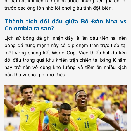
bị bắt nạt khi liên tục giành được những kết quả có lợi
trước các ông lớn nhờ lối chơi giàu tính đột biến.
Thành tích đối đầu giữa Bồ Đào Nha vs
Colombia ra sao?
Lịch sử bóng đá ghi nhận đây là lần đầu tiên hai nền
bóng đá hùng mạnh này có dịp chạm trán trực tiếp tại
một vòng chung kết World Cup. Việc thiếu hụt dữ liệu
đối đầu trong quá khứ khiến trận chiến tại bảng K năm
nay trở nên vô cùng khó lường và tiềm ẩn nhiều kịch
bản thú vị cho giới mộ điệu.