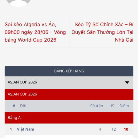
Soi kèo Algeria vs Áo,
Kèo Tỷ Số Chính Xác – Bí
09h00 ngày 28/06 – Vòng
Quyết Săn Thưởng Lớn Tại
bảng World Cup 2026
Nhà Cái
BẢNG XẾP HẠNG
ASIAN CUP 2026
ASIAN CUP 2026
#
Đội
Số trận
HS
Điểm
Bảng
A
1
Việt Nam
4
12
10