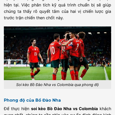
hiện tại. Việc phân tích kỹ quá trình chuẩn bị sẽ giúp
chúng ta thấy rõ quyết tâm của hai vị chiến lược gia
trước trận chiến then chốt này.
Soi kèo Bồ Đào Nha vs Colombia qua phong độ
Phong độ của Bồ Đào Nha
Để thực hiện
soi kèo Bồ Đào Nha vs Colombia
khách