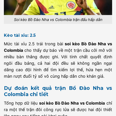
Soi kèo Bồ Đào Nha vs Colombia trận đấu hấp dẫn
Kèo tài xỉu: 2.5
Mức tài xỉu 2.5 trái trong bài
soi kèo Bồ Đào Nha vs
Colombia
cho thấy dự báo về một trận cầu cởi mở với
nhiều bàn thắng được ghi. Với tính chất quyết định
ngôi đầu bảng, cả hai đội đều sẽ không ngần ngại
dâng cao đội hình để tìm kiếm lợi thế, hứa hẹn một
màn rượt đuổi tỷ số vô cùng hấp dẫn cho khán giả.
Dự đoán kết quả trận Bồ Đào Nha vs
Colombia chi tiết
Tổng hợp dữ liệu
soi kèo Bồ Đào Nha vs Colombia
chỉ
ra một thế trận đôi công rực lửa sẽ được hai đội thiết
lập ngay sau tiếng còi khai cuộc.