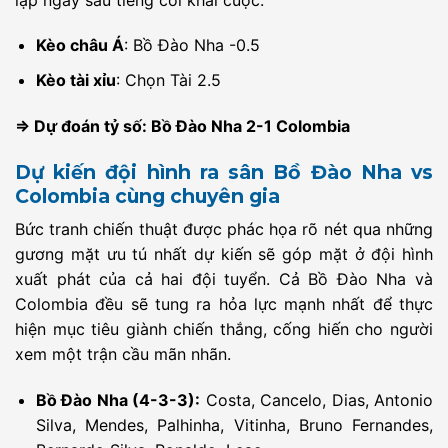
Kèo châu Á
: Bồ Đào Nha -0.5
Kèo tài xỉu
: Chọn Tài 2.5
=> Dự đoán tỷ số: Bồ Đào Nha 2-1 Colombia
Dự kiến đội hình ra sân Bồ Đào Nha vs
Colombia cùng chuyên gia
Bức tranh chiến thuật được phác họa rõ nét qua những
gương mặt ưu tú nhất dự kiến sẽ góp mặt ở đội hình
xuất phát của cả hai đội tuyển. Cả Bồ Đào Nha và
Colombia đều sẽ tung ra hỏa lực mạnh nhất để thực
hiện mục tiêu giành chiến thắng, cống hiến cho người
xem một trận cầu mãn nhãn.
Bồ Đào Nha (4-3-3):
Costa, Cancelo, Dias, Antonio
Silva, Mendes, Palhinha, Vitinha, Bruno Fernandes,