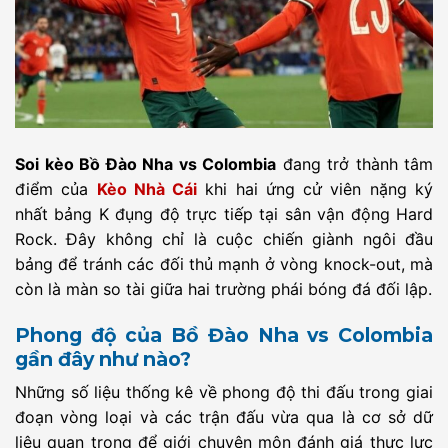
Soi kèo Bồ Đào Nha vs Colombia
đang trở thành tâm
điểm của
Kèo Nhà Cái
khi hai ứng cử viên nặng ký
nhất bảng K đụng độ trực tiếp tại sân vận động Hard
Rock. Đây không chỉ là cuộc chiến giành ngôi đầu
bảng để tránh các đối thủ mạnh ở vòng knock-out, mà
còn là màn so tài giữa hai trường phái bóng đá đối lập.
Phong độ của Bồ Đào Nha vs Colombia
gần đây như nào?
Những số liệu thống kê về phong độ thi đấu trong giai
đoạn vòng loại và các trận đấu vừa qua là cơ sở dữ
liệu quan trọng để giới chuyên môn đánh giá thực lực