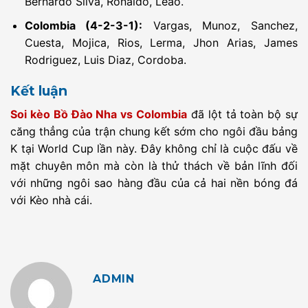
Bernardo Silva, Ronaldo, Leao.
Colombia (4-2-3-1):
Vargas, Munoz, Sanchez,
Cuesta, Mojica, Rios, Lerma, Jhon Arias, James
Rodriguez, Luis Diaz, Cordoba.
Kết luận
Soi kèo Bồ Đào Nha vs Colombia
đã lột tả toàn bộ sự
căng thẳng của trận chung kết sớm cho ngôi đầu bảng
K tại World Cup lần này. Đây không chỉ là cuộc đấu về
mặt chuyên môn mà còn là thử thách về bản lĩnh đối
với những ngôi sao hàng đầu của cả hai nền bóng đá
với Kèo nhà cái.
ADMIN