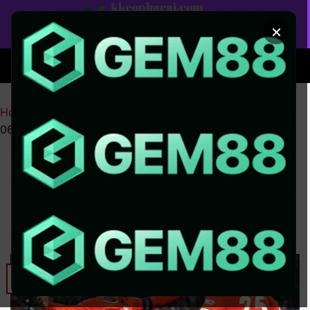
Bỏ
qua
×
nội
dung
XEM BÓNG
SOI KÈO
Home
-
Kèo thơm
-
Soi kèo Bồ Đào Nha vs Colombia,
06h30 ngày 28/06 – Vòng bảng World Cup 2026
Soi kèo Bồ Đào Nha vs
Colombia, 06h30 ngày 28/06 –
Vòng bảng World Cup 2026
06
Th7