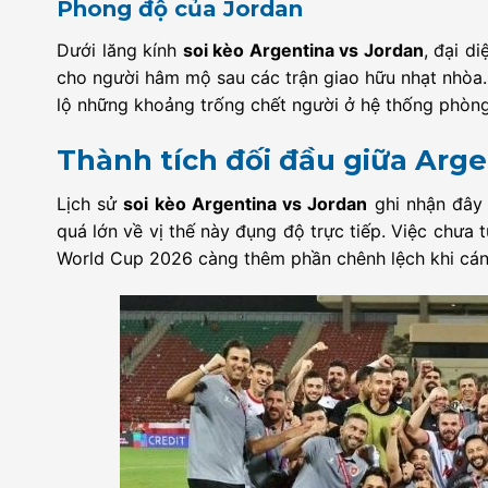
Phong độ của Jordan
Dưới lăng kính
soi kèo Argentina vs Jordan
, đại d
cho người hâm mộ sau các trận giao hữu nhạt nhòa.
lộ những khoảng trống chết người ở hệ thống phòng 
Thành tích đối đầu giữa Arge
Lịch sử
soi kèo Argentina vs Jordan
ghi nhận đây 
quá lớn về vị thế này đụng độ trực tiếp. Việc chưa 
World Cup 2026 càng thêm phần chênh lệch khi cán