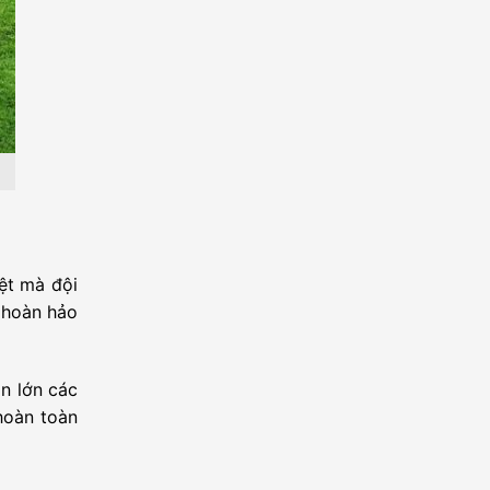
ệt mà đội
g hoàn hảo
n lớn các
hoàn toàn