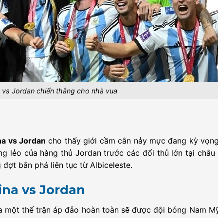
a vs Jordan chiến thắng cho nhà vua
na vs Jordan
cho thấy giới cầm cân nảy mực đang kỳ vọn
ng lẻo của hàng thủ Jordan trước các đối thủ lớn tại châu
ợt bắn phá liên tục từ Albiceleste.
ina vs Jordan
a một thế trận áp đảo hoàn toàn sẽ được đội bóng Nam Mỹ 