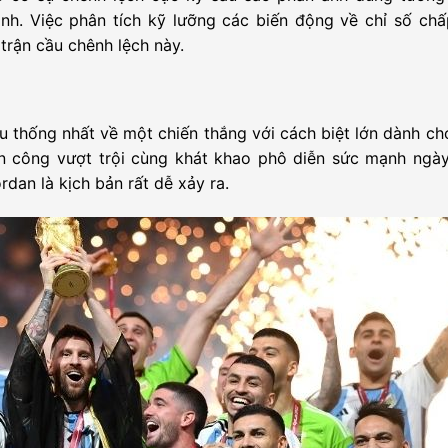
nh. Việc phân tích kỹ lưỡng các biến động về chỉ số chấ
trận cầu chênh lệch này.
 thống nhất về một chiến thắng với cách biệt lớn dành cho
 công vượt trội cùng khát khao phô diễn sức mạnh ngày
rdan là kịch bản rất dễ xảy ra.