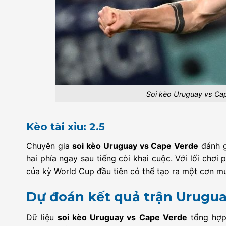
Soi kèo Uruguay vs Ca
Kèo tài xỉu: 2.5
Chuyên gia
soi kèo Uruguay vs Cape Verde
đánh g
hai phía ngay sau tiếng còi khai cuộc. Với lối chơ
của kỳ World Cup đầu tiên có thể tạo ra một cơn m
Dự đoán kết quả trận Uruguay
Dữ liệu
soi kèo Uruguay vs Cape Verde
tổng hợp