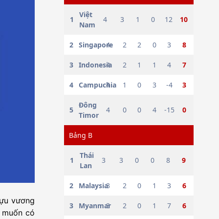
Việt
1
4
3
1
0
12
10
Nam
2
Singapore
4
2
2
0
3
8
3
Indonesia
4
2
1
1
4
7
4
Campuchia
4
1
0
3
-4
3
Đông
5
4
0
0
4
-15
0
Timor
Bảng
B
Thái
1
3
3
0
0
8
9
Lan
2
Malaysia
3
2
0
1
3
6
cựu vương
3
Myanmar
3
2
0
1
7
6
n muốn có