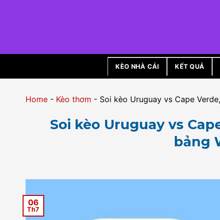
Bỏ
qua
nội
dung
KÈO NHÀ CÁI
KẾT QUẢ
Home
-
Kèo thơm
-
Soi kèo Uruguay vs Cape Verde
Soi kèo Uruguay vs Cap
bảng 
06
Th7