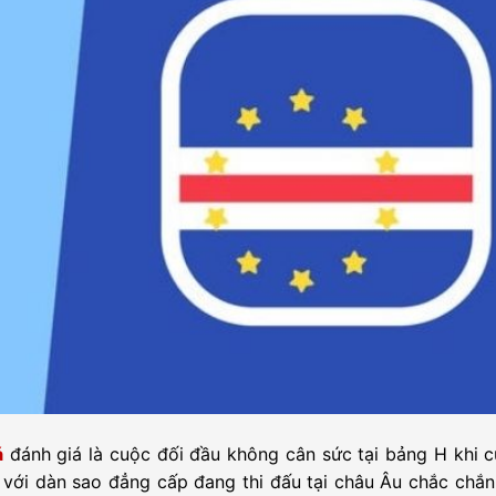
á
đánh giá là cuộc đối đầu không cân sức tại bảng H khi 
y với dàn sao đẳng cấp đang thi đấu tại châu Âu chắc chắ