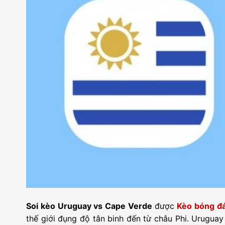
Soi kèo Uruguay vs Cape Verde
được
Kèo bóng đ
thế giới đụng độ tân binh đến từ châu Phi. Urugua