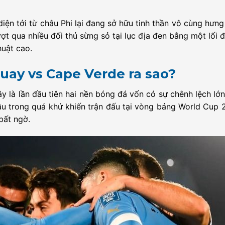
 diện tới từ châu Phi lại đang sở hữu tinh thần vô cùng hưn
ượt qua nhiều đối thủ sừng sỏ tại lục địa đen bằng một lối 
huật cao.
uay vs Cape Verde ra sao?
y là lần đầu tiên hai nền bóng đá vốn có sự chênh lệch lớn
đầu trong quá khứ khiến trận đấu tại vòng bảng World Cup
bất ngờ.