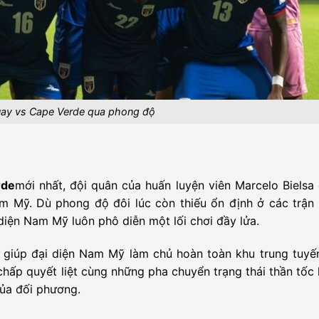
uay vs Cape Verde qua phong độ
rde
mới nhất, đội quân của huấn luyện viên Marcelo Bielsa
 Mỹ. Dù phong độ đôi lúc còn thiếu ổn định ở các trận 
diện Nam Mỹ luôn phô diễn một lối chơi đầy lửa.
i giúp đại diện Nam Mỹ làm chủ hoàn toàn khu trung tuyế
hấp quyết liệt cùng những pha chuyển trạng thái thần tốc 
của đối phương.