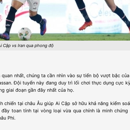
Ai Cập vs Iran qua phong độ
quan nhất, chúng ta cần nhìn vào sự tiến bộ vượt bậc của
ssan. Đội tuyển này đang duy trì lối chơi thực dụng cực k
ong giai đoạn gần đây nhất của họ.
h chiến tại châu Âu giúp Ai Cập sở hữu khả năng kiểm soá
 đầy toan tính tại vòng loại vừa qua chính là minh chứng 
âu Phi.