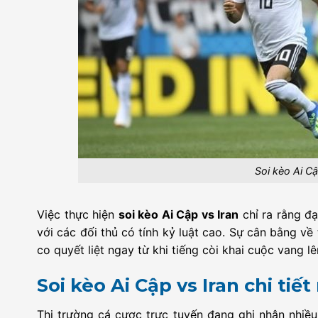
Soi kèo Ai Cậ
Việc thực hiện
soi kèo Ai Cập vs Iran
chỉ ra rằng đạ
với các đối thủ có tính kỷ luật cao. Sự cân bằng về
co quyết liệt ngay từ khi tiếng còi khai cuộc vang lê
Soi kèo Ai Cập vs Iran chi tiết
Thị trường cá cược trực tuyến đang ghi nhận nhiều