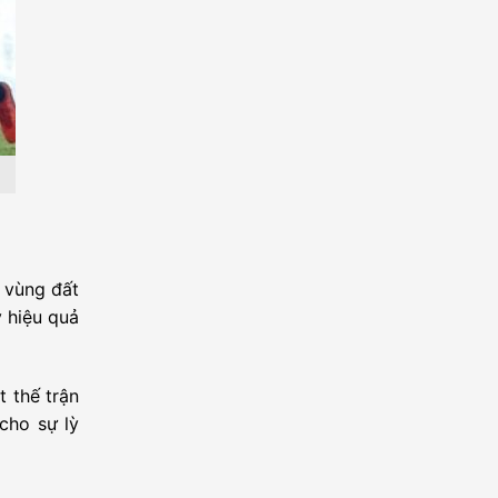
 vùng đất
ỳ hiệu quả
t thế trận
cho sự lỳ