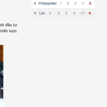
4
Philippines
3
1
0
2
-1
3
5
Lào
4
0
0
4
-17
0
iới đầu tư
chiến lược