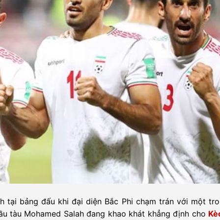
nh tại bảng đấu khi đại diện Bắc Phi chạm trán với một tr
 đầu tàu Mohamed Salah đang khao khát khẳng định cho
Kè