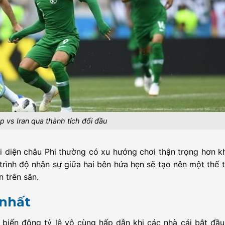
p vs Iran qua thành tích đối đầu
i diện châu Phi thường có xu hướng chơi thận trọng hơn k
 trình độ nhân sự giữa hai bên hứa hẹn sẽ tạo nên một thế 
n trên sân.
 nhất
 biến động tỷ lệ vô cùng hấp dẫn khi các nhà cái bắt đầu