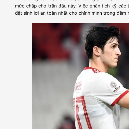
mức chấp cho trận đấu này. Việc phân tích kỹ các 
đặt sinh lời an toàn nhất cho chính mình trong đêm 