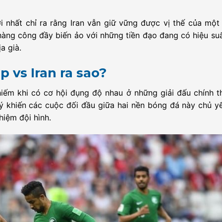
 nhất chỉ ra rằng Iran vẫn giữ vững được vị thế của một
àng công đầy biến ảo với những tiền đạo đang có hiệu suấ
a già.
p vs Iran ra sao?
 hiếm khi có cơ hội đụng độ nhau ở những giải đấu chính 
lý khiến các cuộc đối đầu giữa hai nền bóng đá này chủ y
hiệm đội hình.