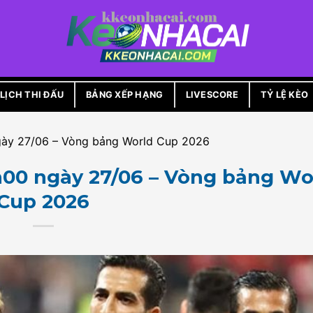
×
LỊCH THI ĐẤU
BẢNG XẾP HẠNG
LIVESCORE
TỶ LỆ KÈO
ngày 27/06 – Vòng bảng World Cup 2026
10h00 ngày 27/06 – Vòng bảng Wo
Cup 2026