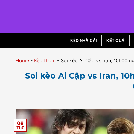
Bỏ
qua
nội
dung
KÈO NHÀ CÁI
KẾT QUẢ
Home
-
Kèo thơm
-
Soi kèo Ai Cập vs Iran, 10h00 
Soi kèo Ai Cập vs Iran, 
06
Th7